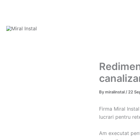
Skip
to
content
Redimens
canaliza
By
miralinstal
/
22 Se
Firma Miral Insta
lucrari pentru ret
Am executat pent