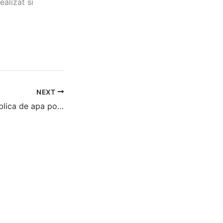
ealizat si
NEXT
Inlocuire retea publica de apa potabila si refacere str. Veteranilor, Bucuresti