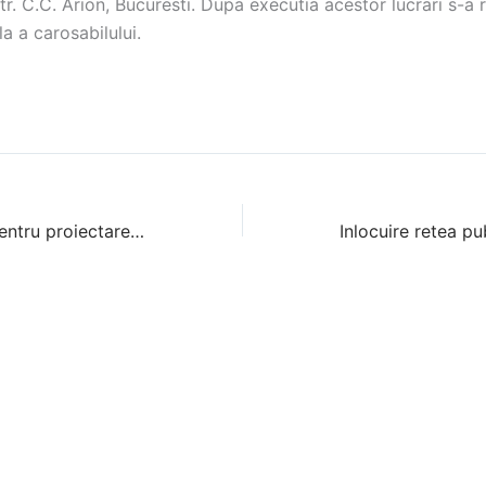
tr. C.C. Arion, Bucuresti. Dupa executia acestor lucrari s-a r
a a carosabilului.
Partener Engie pentru proiectare inlocuire conducte si bransamente gaze naturale