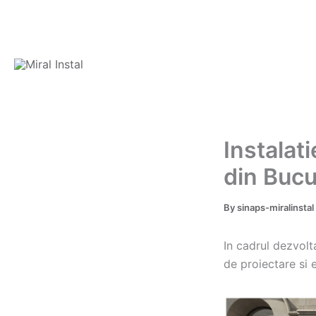
Skip
to
content
Instalat
din Bucu
By
sinaps-miralinstal
In cadrul dezvolt
de proiectare si e