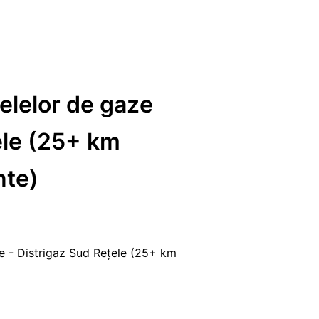
țelelor de gaze
ele (25+ km
nte)